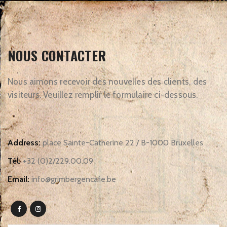
NOUS CONTACTER
Nous aimons recevoir des nouvelles des clients, des
visiteurs. Veuillez remplir le formulaire ci-dessous.
Address:
place Sainte-Catherine 22 / B-1000 Bruxelles
Tél:
+32 (0)2/229.00.09
Email:
info@grimbergencafe.be